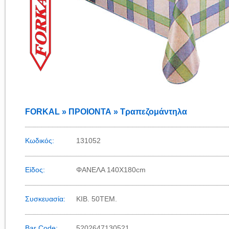
FORKAL » ΠΡΟΙΟΝΤΑ » Τραπεζομάντηλα
Κωδικός:
131052
Είδος:
ΦΑΝΕΛΑ 140Χ180cm
Συσκευασία:
KIB. 50TEM.
Bar Code:
5202647130521