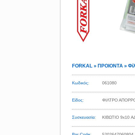
FORKAL » ΠΡΟΙΟΝΤΑ » Φί
Κωδικός:
061080
Είδος:
ΦΙΛΤΡΟ ΑΠΟΡΡΟ
Συσκευασία:
KIBΩΤΙΟ 9x10 Α
Bar Code:
5202647060804