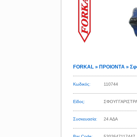
FORKAL » ΠΡΟΙΟΝΤΑ » Σφ
Κωδικός:
110744
Είδος:
ΣΦΟΥΓΓΑΡΙΣΤΡ
Συσκευασία:
24 ΑΔΑ
Bar Code:
5202647117447