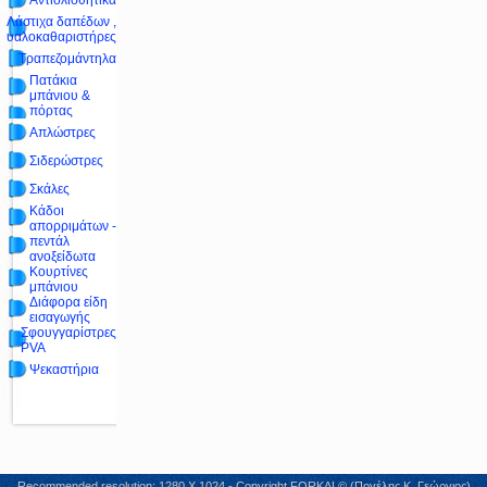
Αντιολισθητικά
Λάστιχα δαπέδων ,
υαλοκαθαριστήρες
Τραπεζομάντηλα
Πατάκια
μπάνιου &
πόρτας
Απλώστρες
Σιδερώστρες
Σκάλες
Κάδοι
απορριμάτων -
πεντάλ
ανοξείδωτα
Κουρτίνες
μπάνιου
Διάφορα είδη
εισαγωγής
Σφουγγαρίστρες
PVA
Ψεκαστήρια
Recommended resolution: 1280 X 1024 - Copyright FORKAL© (Πογέλης Κ. Γεώργιος)